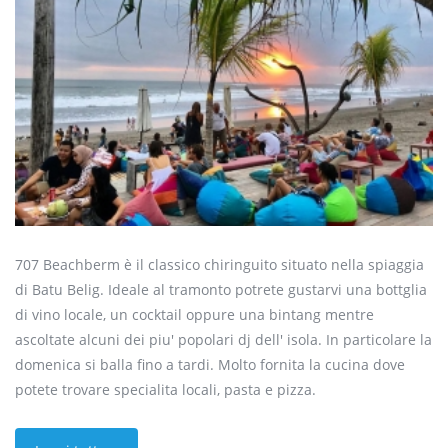
707 Beachberm è il classico chiringuito situato nella spiaggia
di Batu Belig. Ideale al tramonto potrete gustarvi una bottglia
di vino locale, un cocktail oppure una bintang mentre
ascoltate alcuni dei piu' popolari dj dell' isola. In particolare la
domenica si balla fino a tardi. Molto fornita la cucina dove
potete trovare specialita locali, pasta e pizza.