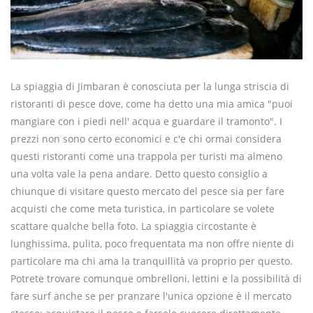
La spiaggia di
Jimbaran
è conosciuta per la lunga striscia di
ristoranti di pesce dove, come ha detto una mia amica "puoi
mangiare con i piedi nell' acqua e guardare il tramonto". I
prezzi non sono certo economici e c'e chi ormai considera
questi ristoranti come una trappola per turisti ma almeno
una volta vale la pena andare. Detto questo consiglio a
chiunque di
visitare
questo mercato del pesce sia per fare
acquisti che come meta turistica, in particolare se volete
scattare qualche bella foto. La spiaggia circostante è
lunghissima, pulita, poco frequentata ma non offre niente di
particolare ma chi ama la tranquillità va proprio per questo.
Potrete trovare comunque ombrelloni, lettini e la possibilità di
fare surf anche se per pranzare l'unica opzione è il mercato