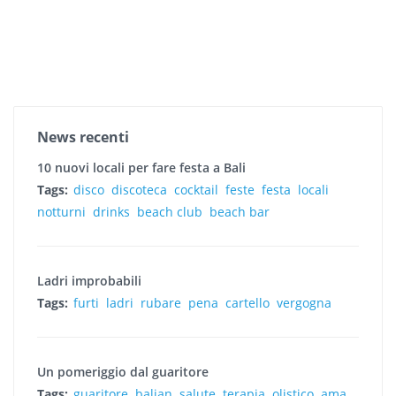
News recenti
10 nuovi locali per fare festa a Bali
Tags:
disco
discoteca
cocktail
feste
festa
locali
notturni
drinks
beach club
beach bar
Ladri improbabili
Tags:
furti
ladri
rubare
pena
cartello
vergogna
Un pomeriggio dal guaritore
Tags:
guaritore
balian
salute
terapia
olistico
ama