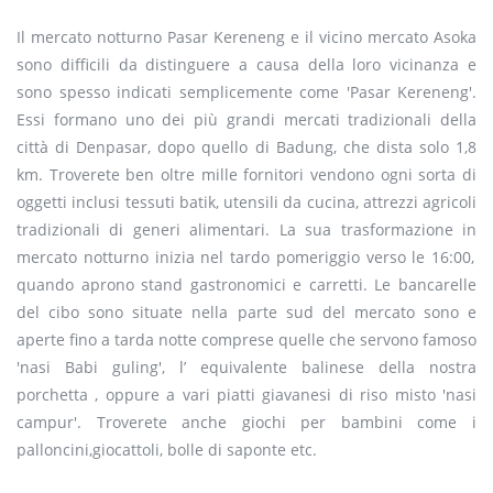
Il mercato notturno
Pasar Kereneng e il vicino mercato Asoka
sono difficili da distinguere a causa della loro vicinanza e
sono spesso indicati semplicemente come 'Pasar Kereneng'.
Essi formano uno dei più grandi mercati tradizionali della
città di Denpasar, dopo
quello di
Badung, che
dista
solo 1,8
km.
Troverete b
en oltre mille fornitori vendono ogni sorta di
oggetti inclu
si
tessuti
batik, utensili da cucina, attrezzi agricoli
tradizionali di generi alimentari. La sua trasformazione
in
mercato notturno inizia nel tardo pomeriggio verso le 16:00,
quando
aprono
stand gastronomici e
carretti.
Le bancarelle
d
el
cibo
sono situate nella parte sud del me
rcato sono e
aperte
fino a tarda notte
comprese quelle che servono famoso
'nasi Babi guling',
l’ equivalente balinese della nostra
porchetta
,
oppure
a vari piatti giavanes
i
di riso misto 'nasi
campur'.
Troverete anche g
iochi per bambini come i
palloncini,giocattoli,
bolle di saponte etc
.