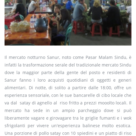
Il mercato notturno Sanur, noto come Pasar Malam Sindu, è
infatti la trasformazione serale del tradizionale mercato Sindu
dove la maggior parte della gente del posto e residenti di
Sanur fanno i loro acquisti quotidiani di oggetti e generi
alimentari. Di notte, di solito a partire dalle 18:00, offre un
esperienza sensoriale, con le sue bancarelle di cibo locale che
va dal satay di agnello al riso fritto a prezzi mooolto locali. Il
mercato ha sede in un ampio parcheggio dove si può
liberamente vagare e girovagare tra le griglie fumanti e i wok
sfrigolanti per vivere un'esperienza balinese molto esotica.
Una porzione di pollo satay con 10 spiedini e un piatto di riso