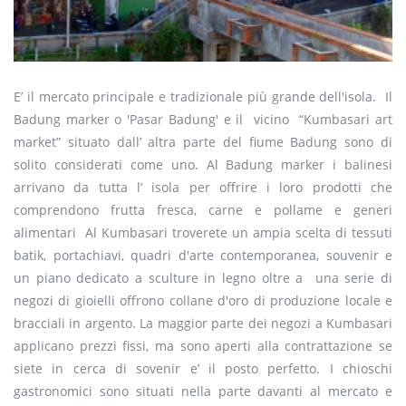
E’ il mercato principale e tradizionale più grande dell'isola. Il
Badung marker o 'Pasar Badung' e il vicino “Kumbasari art
market” situato dall’ altra parte del fiume Badung sono di
solito considerati come uno. Al Badung marker i balinesi
arrivano da tutta l’ isola per offrire i loro prodotti che
comprendono frutta fresca, carne e pollame e generi
alimentari Al Kumbasari troverete un ampia scelta di tessuti
batik, portachiavi, quadri d'arte contemporanea, souvenir e
un piano dedicato a sculture in legno oltre a una serie di
negozi di gioielli offrono collane d'oro di produzione locale e
bracciali in argento. La maggior parte dei negozi a Kumbasari
applicano prezzi fissi, ma sono aperti alla contrattazione se
siete in cerca di sovenir e’ il posto perfetto. I chioschi
gastronomici sono situati nella parte davanti al mercato e