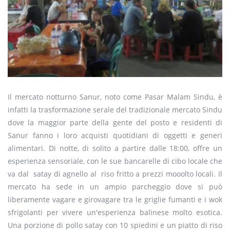
Il mercato notturno Sanur, noto come Pasar Malam Sindu, è
infatti la trasformazione serale del tradizionale mercato Sindu
dove la maggior parte della gente del posto e residenti di
Sanur fanno i loro acquisti quotidiani di oggetti e generi
alimentari. Di notte, di solito a partire dalle 18:00, offre un
esperienza sensoriale, con le sue bancarelle di cibo locale che
va dal satay di agnello al riso fritto a prezzi mooolto locali. Il
mercato ha sede in un ampio parcheggio dove si può
liberamente vagare e girovagare tra le griglie fumanti e i wok
sfrigolanti per vivere un'esperienza balinese molto esotica.
Una porzione di pollo satay con 10 spiedini e un piatto di riso