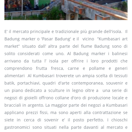
E’ il mercato principale e tradizionale più grande dell'isola. Il
Badung marker o 'Pasar Badung' e il vicino “Kumbasari art
market” situato dall’ altra parte del fiume Badung sono di
solito considerati come uno. Al Badung marker i balinesi
arrivano da tutta l’ isola per offrire i loro prodotti che
comprendono frutta fresca, carne e pollame e generi
alimentari Al Kumbasari troverete un ampia scelta di tessuti
batik, portachiavi, quadri d'arte contemporanea, souvenir e
un piano dedicato a sculture in legno oltre a una serie di
negozi di gioielli offrono collane d'oro di produzione locale e
bracciali in argento. La maggior parte dei negozi a Kumbasari
applicano prezzi fissi, ma sono aperti alla contrattazione se
siete in cerca di sovenir e’ il posto perfetto. I chioschi
gastronomici sono situati nella parte davanti al mercato e