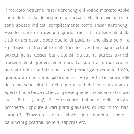
Il mercato notturno
Pasar Kereneng e il vicino mercato Asoka
sono difficili da distinguere a causa della loro vicinanza e
sono spesso indicati semplicemente come 'Pasar Kereneng'.
Essi formano uno dei più grandi mercati tradizionali della
città di Denpasar, dopo
quello di
Badung, che
dista
solo 1,8
km.
Troverete b
en oltre mille fornitori vendono ogni sorta di
oggetti inclu
si
tessuti
batik, utensili da cucina, attrezzi agricoli
tradizionali di generi alimentari. La sua trasformazione
in
mercato notturno inizia nel tardo pomeriggio verso le 16:00,
quando
aprono
stand gastronomici e
carretti.
Le bancarelle
d
el
cibo
sono situate nella parte sud del me
rcato sono e
aperte
fino a tarda notte
comprese quelle che servono famoso
'nasi Babi guling',
l’ equivalente balinese della nostra
porchetta
,
oppure
a vari piatti giavanes
i
di riso misto 'nasi
campur'.
Troverete anche g
iochi per bambini come i
palloncini,giocattoli,
bolle di saponte etc
.