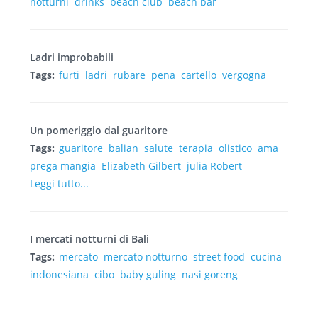
notturni
drinks
beach club
beach bar
Ladri improbabili
Tags:
furti
ladri
rubare
pena
cartello
vergogna
Un pomeriggio dal guaritore
Tags:
guaritore
balian
salute
terapia
olistico
ama
prega mangia
Elizabeth Gilbert
julia Robert
Leggi tutto...
I mercati notturni di Bali
Tags:
mercato
mercato notturno
street food
cucina
indonesiana
cibo
baby guling
nasi goreng