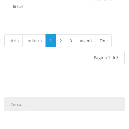
Indirizzo 1
Jl. Labuansait
Surf
(0) commento
Leggi tutto...
Inizio
Indietro
1
2
3
Avanti
Fine
Pagina 1 di 3
Cerca...