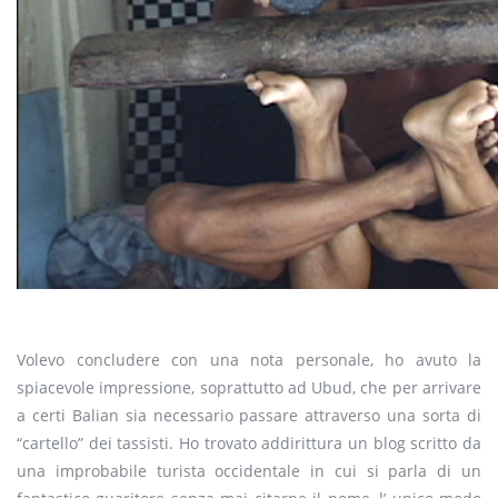
Volevo concludere con una nota personale, ho avuto la
spiacevole impressione, soprattutto ad Ubud, che per arrivare
a certi Balian sia necessario passare attraverso una sorta di
“cartello” dei tassisti. Ho trovato addirittura un blog scritto da
una improbabile turista occidentale in cui si parla di un