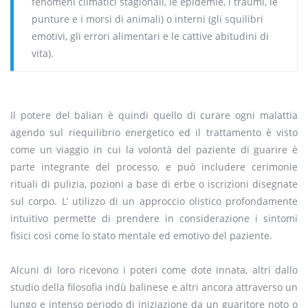
fenomeni climatici stagionali, le epidemie, i traumi, le
punture e i morsi di animali) o interni (gli squilibri
emotivi, gli errori alimentari e le cattive abitudini di
vita).
Il potere del balian è quindi quello di curare ogni malattia
agendo sul riequilibrio energetico ed il trattamento è visto
come un viaggio in cui la volontà del paziente di guarire è
parte integrante del processo, e può includere cerimonie
rituali di pulizia, pozioni a base di erbe o iscrizioni disegnate
sul corpo. L’ utilizzo di un approccio olistico profondamente
intuitivo permette di prendere in considerazione i sintomi
fisici così come lo stato mentale ed emotivo del paziente.
Alcuni di loro ricevono i poteri come dote innata, altri dallo
studio della filosofia indù balinese e altri ancora attraverso un
lungo e intenso periodo di iniziazione da un guaritore noto o