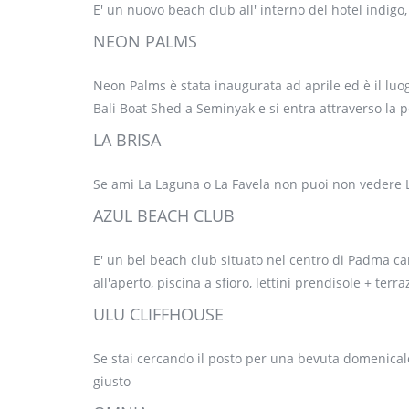
E' un nuovo beach club all' interno del hotel indig
NEON PALMS
Neon Palms è stata inaugurata ad aprile ed è il luogo
Bali Boat Shed a Seminyak e si entra attraverso la p
LA BRISA
Se ami La Laguna o La Favela non puoi non vedere La
AZUL BEACH CLUB
E' un bel beach club situato nel centro di Padma c
all'aperto, piscina a sfioro, lettini prendisole + ter
ULU CLIFFHOUSE
Se stai cercando il posto per una bevuta domenicale,
giusto