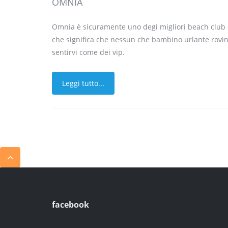
OMNIA
Omnia è sicuramente uno degi migliori beach club del
che significa che nessun che bambino urlante rovin
sentirvi come dei vip.
Leggi tutto...
facebook