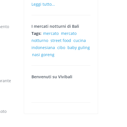
Leggi tutto...
I mercati notturni di Bali
mento
Tags:
mercato
mercato
notturno
street food
cucina
indonesiana
cibo
baby guling
nasi goreng
Benvenuti su Vivibali
orante
soto