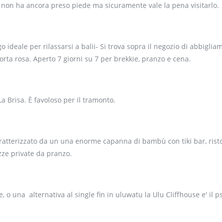
o, non ha ancora preso piede ma sicuramente vale la pena visitarlo.
 ideale per rilassarsi a balii- Si trova sopra il negozio di abbiglia
orta rosa. Aperto 7 giorni su 7 per brekkie, pranzo e cena.
 Brisa. È favoloso per il tramonto.
aratterizzato da un una enorme capanna di bambù con tiki bar, rist
razze private da pranzo.
 o una alternativa al single fin in uluwatu la Ulu Cliffhouse e' il p