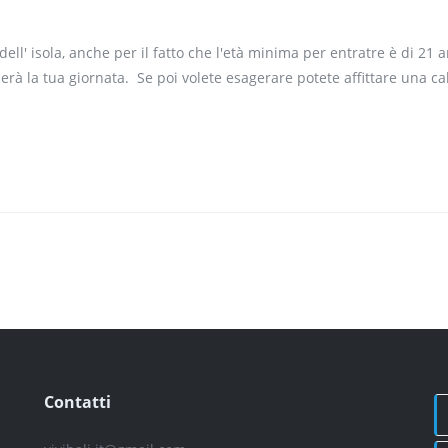
l' isola, anche per il fatto che l'età minima per entratre è di 21 a
erà la tua giornata. Se poi volete esagerare potete affittare una 
Contatti