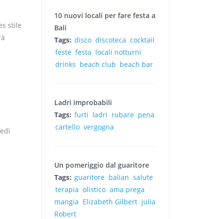
10 nuovi locali per fare festa a
s stile
Bali
rà
Tags:
disco
discoteca
cocktail
feste
festa
locali notturni
drinks
beach club
beach bar
Ladri improbabili
Tags:
furti
ladri
rubare
pena
cartello
vergogna
vedì
Un pomeriggio dal guaritore
Tags:
guaritore
balian
salute
terapia
olistico
ama prega
mangia
Elizabeth Gilbert
julia
Robert