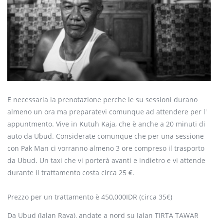
E necessaria la prenotazione perche le su sessioni durano
almeno un ora ma preparatevi comunque ad attendere per l'
appuntmento. Vive in Kutuh Kaja, che è anche a 20 minuti di
auto da Ubud. Considerate comunque che per una sessione
con Pak Man ci vorranno almeno 3 ore compreso il trasporto
da Ubud. Un taxi che vi porterà avanti e indietro e vi attende
durante il trattamento costa circa 25 €.
Prezzo per un trattamento è 450,000IDR (circa 35€)
Da Ubud (Jalan Raya), andate a nord su Jalan TIRTA TAWAR