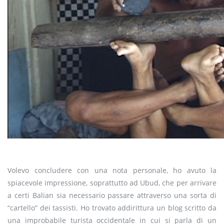
Volevo concludere con una nota personale, ho avuto la
spiacevole impressione, soprattutto ad Ubud, che per arrivare
a certi Balian sia necessario passare attraverso una sorta di
“cartello” dei tassisti. Ho trovato addirittura un blog scritto da
una improbabile turista occidentale in cui si parla di un