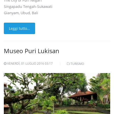
The city of Puri Negari
Singapadu Tengah-Sukawati
Gianyam, Ubud, Bali
Leggi tutto...
Museo Puri Lukisan
VENERDÌ, 01 LUGLIO 2016 03:17
TURISMO