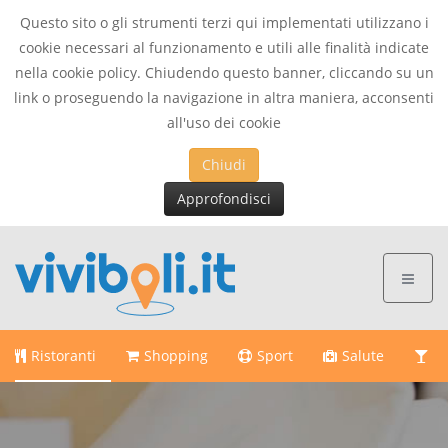
Questo sito o gli strumenti terzi qui implementati utilizzano i
cookie necessari al funzionamento e utili alle finalità indicate
This page can't load Google Maps correctly.
nella cookie policy. Chiudendo questo banner, cliccando su un
link o proseguendo la navigazione in altra maniera, acconsenti
OK
Do you own this website?
all'uso dei cookie
Chiudi
Approfondisci
Ristoranti
Shopping
Sport
Salute
Di