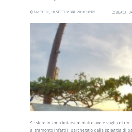
MARTEDÌ, 18 SETTEMBRE 2018 16:09
BEACH B
Se siete in zona kuta/seminiak e avete voglia di un 
al tramonto infatti il parcheggio della spiaggia d