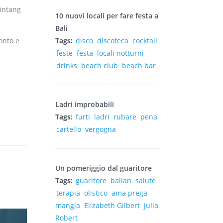
Bintang
10 nuovi locali per fare festa a
Bali
onto e
Tags:
disco
discoteca
cocktail
feste
festa
locali notturni
drinks
beach club
beach bar
Ladri improbabili
Tags:
furti
ladri
rubare
pena
cartello
vergogna
Un pomeriggio dal guaritore
Tags:
guaritore
balian
salute
terapia
olistico
ama prega
mangia
Elizabeth Gilbert
julia
Robert