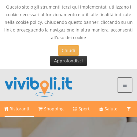
Questo sito o gli strumenti terzi qui implementati utilizzano i
cookie necessari al funzionamento e utili alle finalità indicate
This page can't load Google Maps correctly.
nella cookie policy. Chiudendo questo banner, cliccando su un
link o proseguendo la navigazione in altra maniera, acconsenti
OK
Do you own this website?
all'uso dei cookie
Chiudi
Approfondisci
Ristoranti
Shopping
Sport
Salute
Di