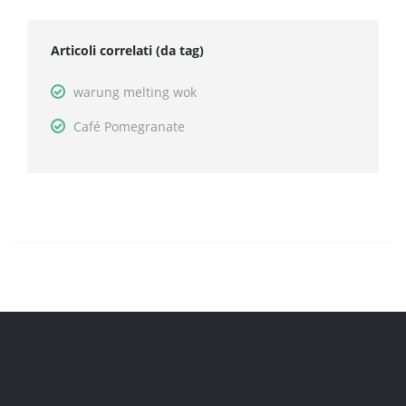
Articoli correlati (da tag)
warung melting wok
Café Pomegranate