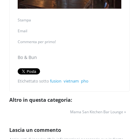
Stampa
Email
Commenta per primo!
Bo & Bun
Etichettato sotto
fusion
vietnam
pho
Altro in questa categoria:
Mama San Kitchen Bar Lounge »
Lascia un commento