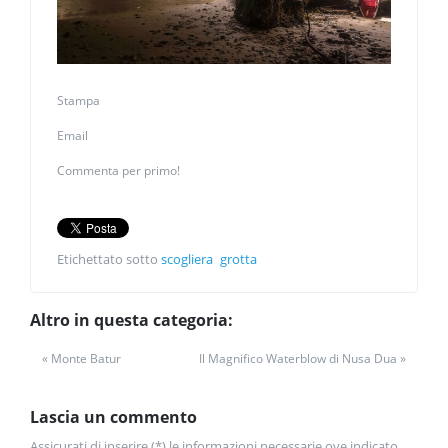
Stampa
Email
Commenta per primo!
Etichettato sotto
scogliera
grotta
Altro in questa categoria:
« Monte Batur
Il Magnifico Waterblow di Nusa Dua »
Lascia un commento
Assicurati di inserire (*) le informazioni necessarie ove indicato.