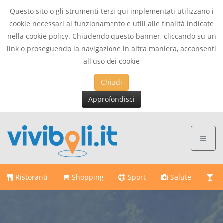
Questo sito o gli strumenti terzi qui implementati utilizzano i
cookie necessari al funzionamento e utili alle finalità indicate
nella cookie policy. Chiudendo questo banner, cliccando su un
This page can't load Google Maps correctly.
link o proseguendo la navigazione in altra maniera, acconsenti
all'uso dei cookie
OK
Do you own this website?
Chiudi
Approfondisci
Ristoranti
Shopping
Sport
Salute
Di