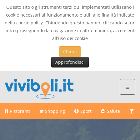
Questo sito o gli strumenti terzi qui implementati utilizzano i
cookie necessari al funzionamento e utili alle finalità indicate
This page can't load Google Maps correctly.
nella cookie policy. Chiudendo questo banner, cliccando su un
link o proseguendo la navigazione in altra maniera, acconsenti
OK
Do you own this website?
all'uso dei cookie
Chiudi
Approfondisci
Ristoranti
Shopping
Sport
Salute
Di