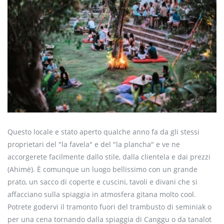
Questo locale e stato aperto qualche anno fa da gli stessi
proprietari del "la
favela
" e del "la
plancha
" e ve ne
accorgerete facilmente dallo stile, dalla clientela e dai
prezzi
(Ahimè). È comunque un luogo bellissimo con un grande
prato, un sacco di coperte e cuscini, tavoli e divani che si
affacciano sulla spiaggia in atmosfera gitana molto
cool
.
Potrete godervi il tramonto fuori del trambusto di
seminiak
o
per una cena tornando dalla spiaggia di
Canggu
o da
tanalot