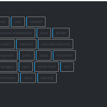
bar
club
cocktail
cucina indonesiana
cura
drinks
medici
mercato
mercato notturno
ospedali
party
pizza
ristorante
spiaggia
spot
street food
surf
tramonto
ubud
warung