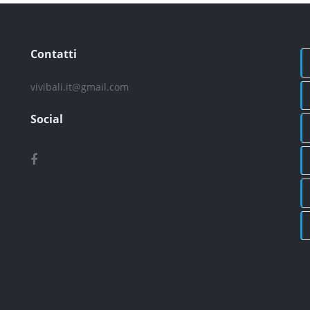
Contatti
vivibali.it@gmail.com
Social